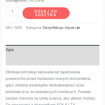
Dostępność:
Na stanie
DODAJ DO
KOSZYKA
SKU:
7439
Kategoria:
Dezynfekcja i mycie rąk
Opis
Informacje dodatkowe
Eliminuje potrzebę malowania lub tapetowania
powierzchni przed montażem nowych dozowników,
gdyż zasłania ewentualne niedoskonałości ścian
powstałe przy wcześniejszych montażach. Posiada
zestaw otworów na tylnej ściance, aby ułatwić montaż.
Do stosowania z dozownikami ADX & LTX.