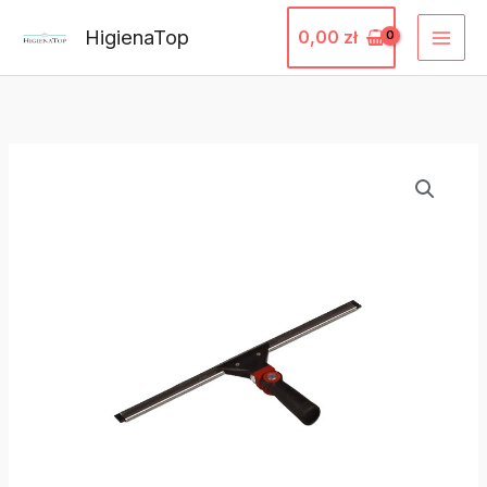
Przejdź
HigienaTop
0,00
zł
do
treści