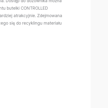
nia. Dostęp do dozownika można
entu butelki CONTROLLED
ardziej atrakcyjnie. Zdejmowana
go się do recyklingu materiału