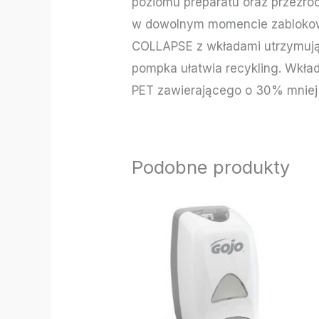
poziomu preparatu oraz przezro
w dowolnym momencie zablokowa
COLLAPSE z wkładami utrzymują 
pompka ułatwia recykling. Wkł
PET zawierającego o 30% mniej
Podobne produkty