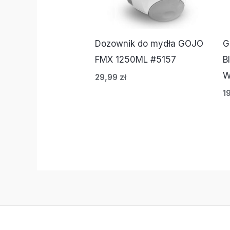
Dozownik do mydła GOJO
G
FMX 1250ML #5157
B
W
29,99
zł
1