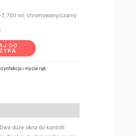
7, 700 ml, chromowany/czarny
e
AJ DO
ZYKA
zynfekcja i mycie rąk
 Dwa duże okna do kontroli