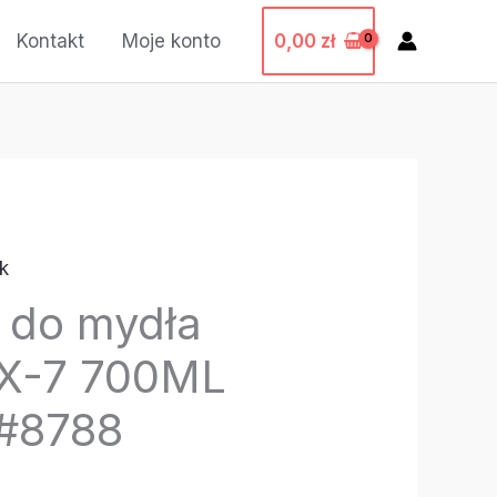
0,00
zł
Kontakt
Moje konto
k
 do mydła
X-7 700ML
#8788