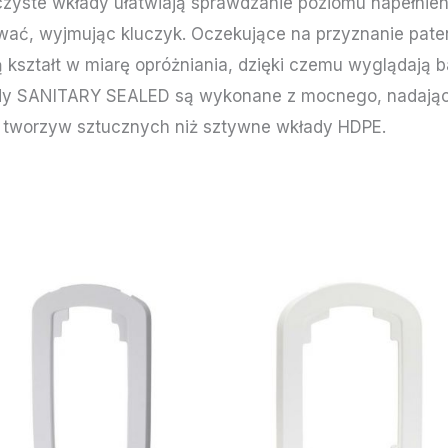
czyste wkłady ułatwiają sprawdzanie poziomu napełnie
ć, wyjmując kluczyk. Oczekujące na przyznanie pat
kształt w miarę opróżniania, dzięki czemu wyglądają b
ady SANITARY SEALED są wykonane z mocnego, nadające
 tworzyw sztucznych niż sztywne wkłady HDPE.