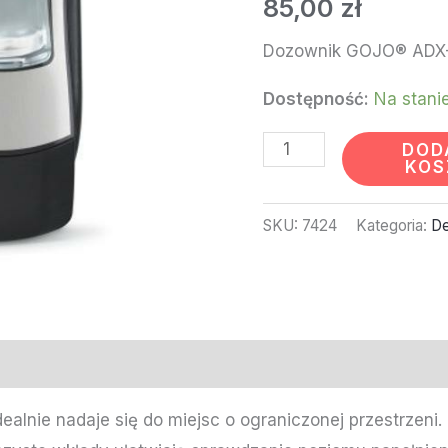
85,00
zł
700ML
CZARNY
Dozownik GOJO® ADX-
#8788
Dostępność:
Na stani
DOD
KOS
SKU:
7424
Kategoria:
De
lnie nadaje się do miejsc o ograniczonej przestrzeni.