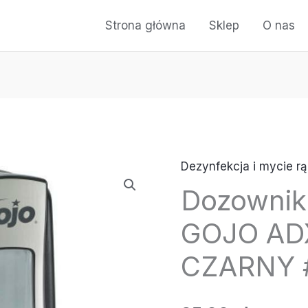
Strona główna
Sklep
O nas
Dezynfekcja i mycie rą
ilość
Dozownik
Dozownik
do
GOJO AD
mydła
GOJO
CZARNY 
ADX-
7