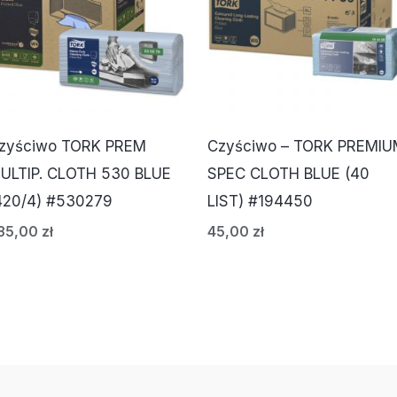
zyściwo TORK PREM
Czyściwo – TORK PREMI
ULTIP. CLOTH 530 BLUE
SPEC CLOTH BLUE (40
420/4) #530279
LIST) #194450
35,00
zł
45,00
zł