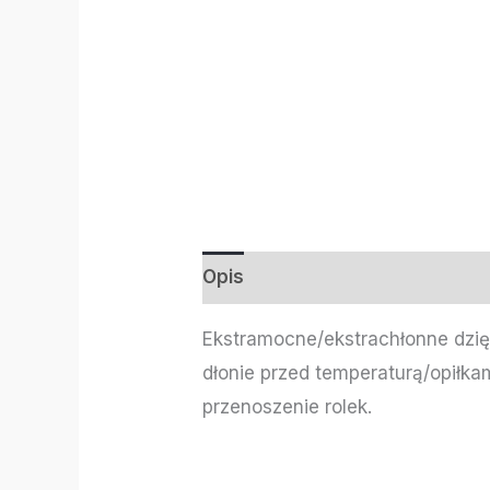
Opis
Informacje dodatkowe
Ekstramocne/ekstrachłonne dzięk
dłonie przed temperaturą/opiłka
przenoszenie rolek.