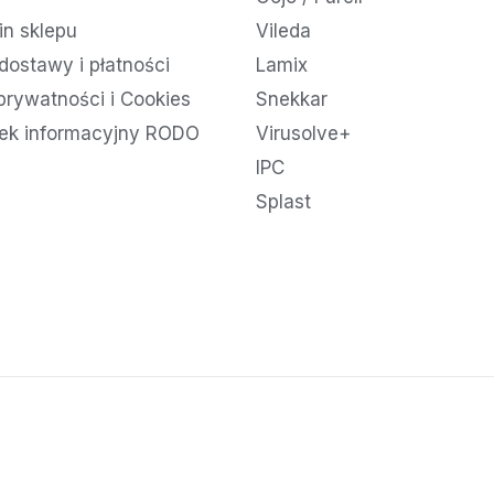
n sklepu
Vileda
dostawy i płatności
Lamix
 prywatności i Cookies
Snekkar
ek informacyjny RODO
Virusolve+
IPC
Splast