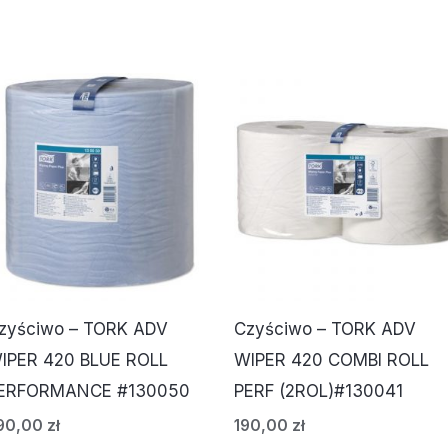
zyściwo – TORK ADV
Czyściwo – TORK ADV
IPER 420 BLUE ROLL
WIPER 420 COMBI ROLL
ERFORMANCE #130050
PERF (2ROL)#130041
90,00
zł
190,00
zł