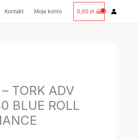
0,00
zł
Kontakt
Moje konto
 – TORK ADV
40 BLUE ROLL
MANCE