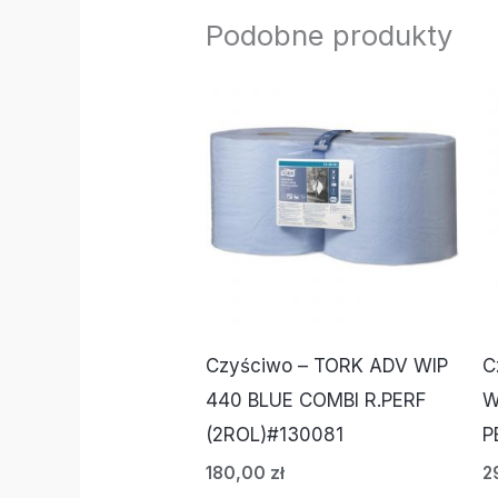
Podobne produkty
Czyściwo – TORK ADV WIP
C
440 BLUE COMBI R.PERF
W
(2ROL)#130081
P
180,00
zł
2