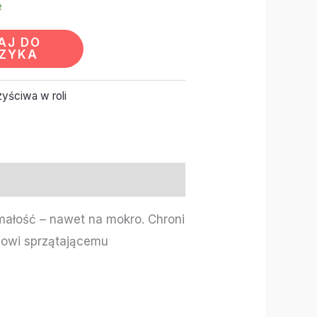
e
AJ DO
ZYKA
yściwa w roli
małość – nawet na mokro. Chroni
elowi sprzątającemu