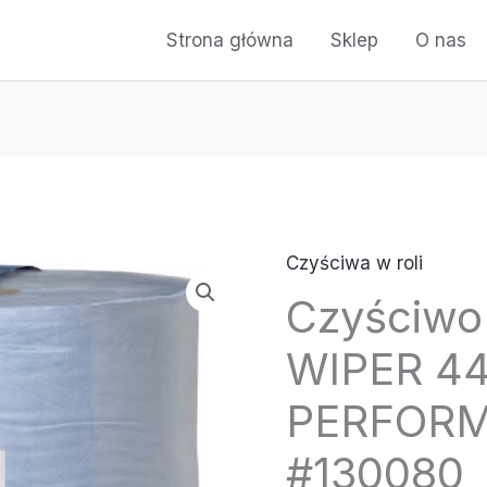
Strona główna
Sklep
O nas
Czyściwa w roli
ilość
Czyściwo
Czyściwo
-
WIPER 4
TORK
ADV
PERFOR
WIPER
#130080
440