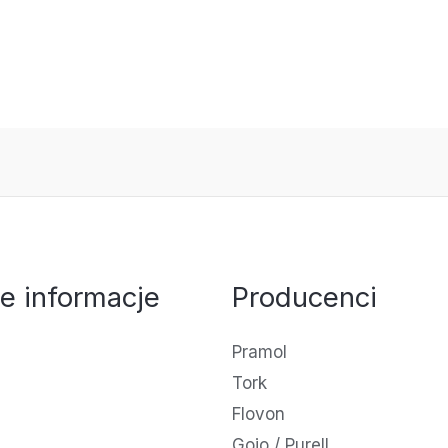
e informacje
Producenci
Pramol
Tork
Flovon
Gojo / Purell