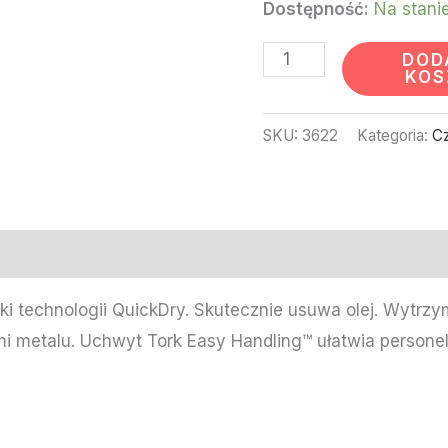
Dostępność:
Na stani
DOD
KOS
SKU:
3622
Kategoria:
Cz
i technologii QuickDry. Skutecznie usuwa olej. Wytrzy
mi metalu. Uchwyt Tork Easy Handling™ ułatwia person