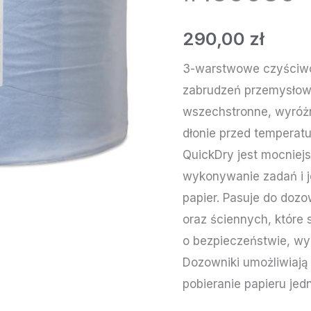
BLUE
ROLL
290,00
zł
PERFORMANCE
3-warstwowe czyściwo
#130080
zabrudzeń przemysłow
wszechstronne, wyróżni
dłonie przed temperatu
QuickDry jest mocniej
wykonywanie zadań i je
papier. Pasuje do doz
oraz ściennych, które
o bezpieczeństwie, wy
Dozowniki umożliwiają
pobieranie papieru jed