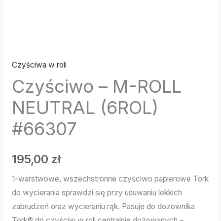
Czyściwa w roli
Czyściwo – M-ROLL
NEUTRAL (6ROL)
#66307
195,00
zł
1-warstwowe, wszechstronne czyściwo papierowe Tork
do wycierania sprawdzi się przy usuwaniu lekkich
zabrudzeń oraz wycieraniu rąk. Pasuje do dozownika
Tork® do czyściw w roli centralnie dozowanych –