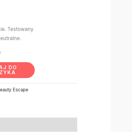
ie. Testowany
eutralne.
e
AJ DO
ZYKA
eauty Escape