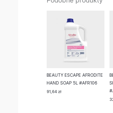
Podobne produkty
BEAUTY ESCAPE AFRODITE
B
HAND SOAP 5L #AFR106
S
#
91,64
zł
3