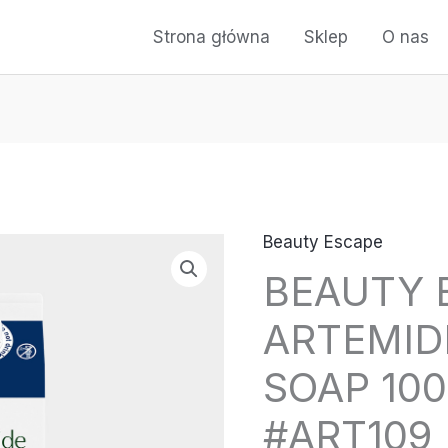
Strona główna
Sklep
O nas
Beauty Escape
ilość
BEAUTY 
BEAUTY
ESCAPE
ARTEMID
ARTEMIDE
HAND
SOAP 10
SOAP
#ART109
1000ML