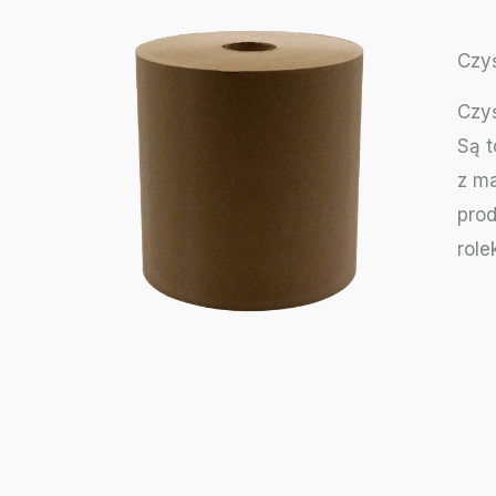
Czy
Czyś
Są t
z m
pro
role