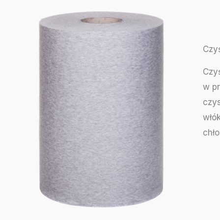
Czy
Czyś
w pr
czy
włók
chło