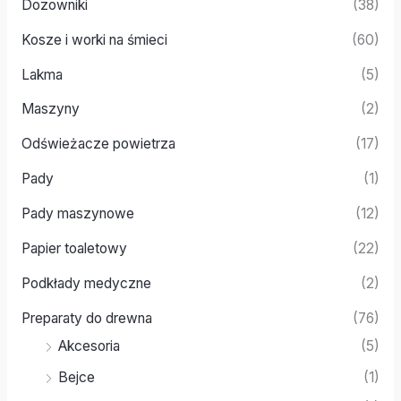
Dozowniki
(38)
Kosze i worki na śmieci
(60)
Lakma
(5)
Maszyny
(2)
Odświeżacze powietrza
(17)
Pady
(1)
Pady maszynowe
(12)
Papier toaletowy
(22)
Podkłady medyczne
(2)
Preparaty do drewna
(76)
Akcesoria
(5)
Bejce
(1)