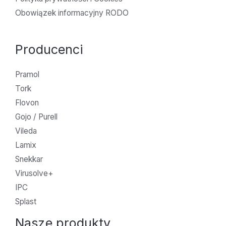
Obowiązek informacyjny RODO
Producenci
Pramol
Tork
Flovon
Gojo / Purell
Vileda
Lamix
Snekkar
Virusolve+
IPC
Splast
Nasze produkty