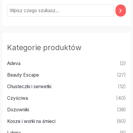
Kategorie produktów
Adeva
(2)
Beauty Escape
(27)
Chusteczki i serwetki
(12)
Czyściwa
(40)
Dozowniki
(38)
Kosze i worki na śmieci
(60)
Lakma
(5)