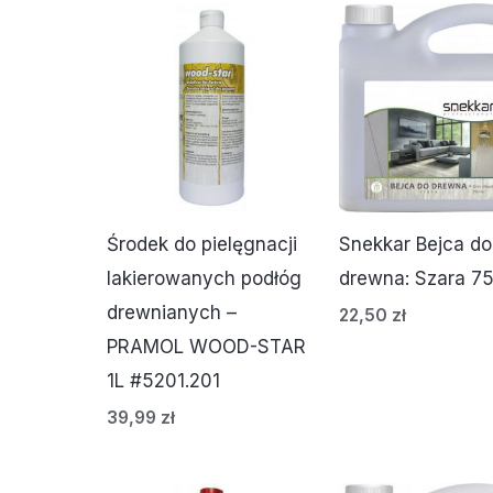
Środek do pielęgnacji
Snekkar Bejca do
lakierowanych podłóg
drewna: Szara 7
drewnianych –
22,50
zł
PRAMOL WOOD-STAR
1L #5201.201
39,99
zł