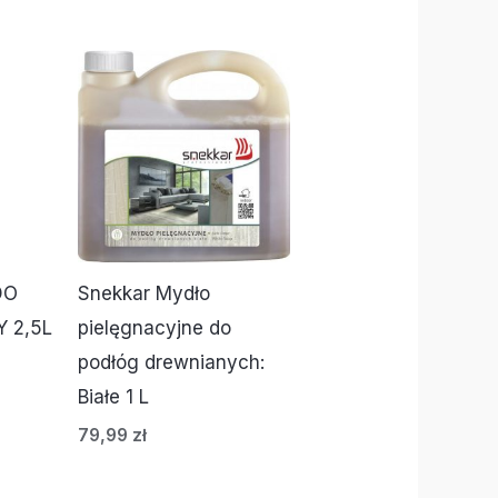
DO
Snekkar Mydło
 2,5L
pielęgnacyjne do
podłóg drewnianych:
Białe 1 L
79,99
zł