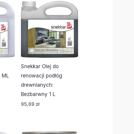
Snekkar Olej do
5 ML
renowacji podłóg
drewnianych:
Bezbarwny 1 L
95,69
zł