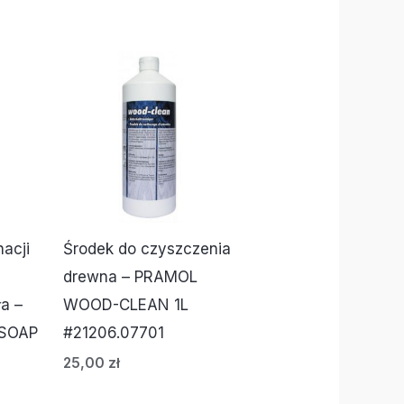
acji
Środek do czyszczenia
drewna – PRAMOL
a –
WOOD-CLEAN 1L
SOAP
#21206.07701
25,00
zł