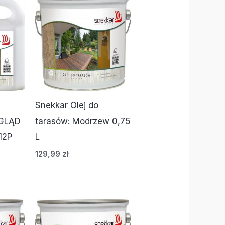
Snekkar Olej do
GLĄD
tarasów: Modrzew 0,75
12P
L
129,99
zł