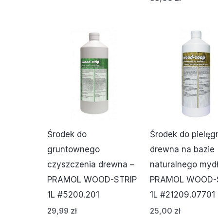
Środek do
Środek do pielęgn
gruntownego
drewna na bazie
czyszczenia drewna –
naturalnego mydł
PRAMOL WOOD-STRIP
PRAMOL WOOD-
1L #5200.201
1L #21209.07701
29,99
zł
25,00
zł