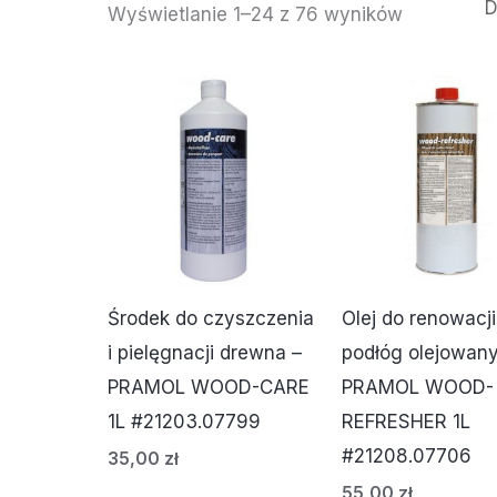
Wyświetlanie 1–24 z 76 wyników
Środek do czyszczenia
Olej do renowacji
i pielęgnacji drewna –
podłóg olejowan
PRAMOL WOOD-CARE
PRAMOL WOOD-
1L #21203.07799
REFRESHER 1L
#21208.07706
35,00
zł
55,00
zł