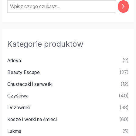
Kategorie produktów
Adeva
(2)
Beauty Escape
(27)
Chusteczki i serwetki
(12)
Czyściwa
(40)
Dozowniki
(38)
Kosze i worki na śmieci
(60)
Lakma
(5)