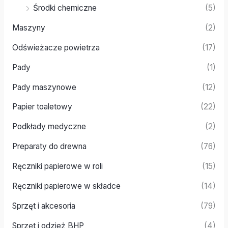
Środki chemiczne
(5)
Maszyny
(2)
Odświeżacze powietrza
(17)
Pady
(1)
Pady maszynowe
(12)
Papier toaletowy
(22)
Podkłady medyczne
(2)
Preparaty do drewna
(76)
Ręczniki papierowe w roli
(15)
Ręczniki papierowe w składce
(14)
Sprzęt i akcesoria
(79)
Sprzęt i odzież BHP
(4)